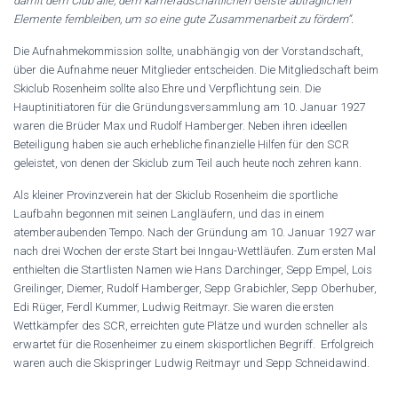
damit dem Club alle, dem kameradschaftlichen Geiste abträglichen
Elemente fernbleiben, um so eine gute Zusammenarbeit zu fördern“.
Die Aufnahmekommission sollte, unabhängig von der Vorstandschaft,
über die Aufnahme neuer Mitglieder entscheiden. Die Mitgliedschaft beim
Skiclub Rosenheim sollte also Ehre und Verpflichtung sein. Die
Hauptinitiatoren für die Gründungsversammlung am 10. Januar 1927
waren die Brüder Max und Rudolf Hamberger. Neben ihren ideellen
Beteiligung haben sie auch erhebliche finanzielle Hilfen für den SCR
geleistet, von denen der Skiclub zum Teil auch heute noch zehren kann.
Als kleiner Provinzverein hat der Skiclub Rosenheim die sportliche
Laufbahn begonnen mit seinen Langläufern, und das in einem
atemberaubenden Tempo. Nach der Gründung am 10. Januar 1927 war
nach drei Wochen der erste Start bei Inngau-Wettläufen. Zum ersten Mal
enthielten die Startlisten Namen wie Hans Darchinger, Sepp Empel, Lois
Greilinger, Diemer, Rudolf Hamberger, Sepp Grabichler, Sepp Oberhuber,
Edi Rüger, Ferdl Kummer, Ludwig Reitmayr. Sie waren die ersten
Wettkämpfer des SCR, erreichten gute Plätze und wurden schneller als
erwartet für die Rosenheimer zu einem skisportlichen Begriff. Erfolgreich
waren auch die Skispringer Ludwig Reitmayr und Sepp Schneidawind.