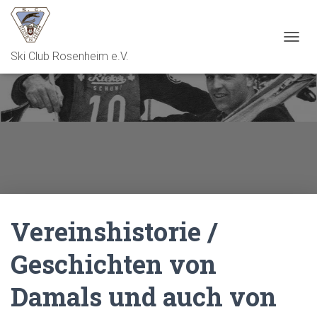
N
Ski Club Rosenheim e.V.
A
V
I
G
A
T
I
O
N
U
M
S
Vereinshistorie /
C
H
A
Geschichten von
L
T
Damals und auch von
E
N