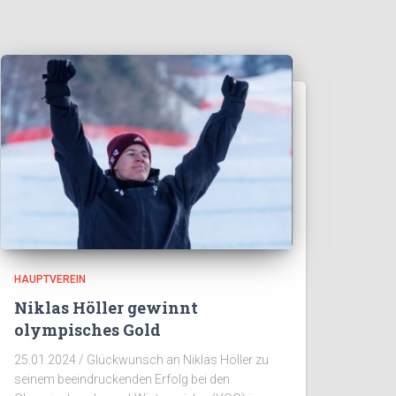
HAUPTVEREIN
Niklas Höller gewinnt
olympisches Gold
25.01.2024 / Glückwunsch an Niklas Höller zu
seinem beeindruckenden Erfolg bei den