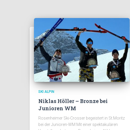
SKI ALPIN
Niklas Höller – Bronze bei
Junioren WM
Rosenheimer Ski-Crosser begeistert in St.Moritz
bei der Junioren-WM Mit einer spektakulären