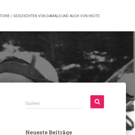
STORIE / GESCHICHTEN VON DAMALS UND AUCH VON HEUTE
S
Suchen …
u
c
h
e
Neueste Beiträge
n