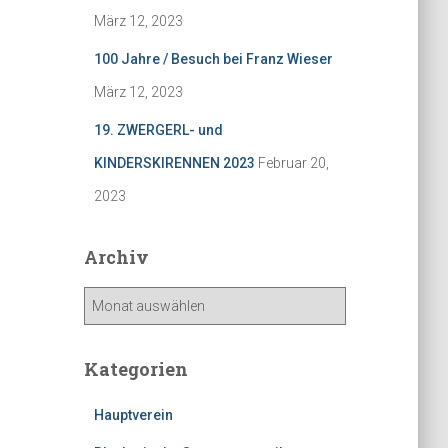
März 12, 2023
100 Jahre / Besuch bei Franz Wieser
März 12, 2023
19. ZWERGERL- und
KINDERSKIRENNEN 2023
Februar 20,
2023
Archiv
A
r
c
h
Kategorien
i
v
Hauptverein