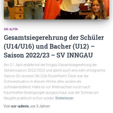
SKI ALPIN
Gesamtsiegerehrung der Schüler
(U14/U16) und Bacher (U12) –
Saison 2022/23 – SV INNGAU
Am 21. April endete mit der Inngau-Gesamtsiegerehrung die
Skirennsaison 2022/2023 und damit auch eine sehr erfolgreiche
Saison für unseren Ski Club Rosenheim! Zwar war die
Schneesituation in diesem Winter alles andere als
zufriedenstellend: Hatte es vor Weihnachten noch nach
traumhaften Bedingungen ausgeschaut, war der Schnee um
Neujahr praktisch schon wieder
Weiterlesen
Von
scr-admin
, vor
3 Jahren