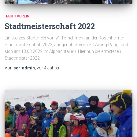
HAUPTVEREIN
Stadtmeisterschaft 2022
Ein stolzes Starterfeld von 91 Teilnehmern an der Rosenheimer
Stadtmeisterschaft 2022, ausgerichtet vom SC Aising-Pang fand
sich am 13.03.2022 im Alpbachtal ein. Hier nun die ermittelten
Stadtmeister 2022:
Von
scr-admin
, vor
4 Jahren