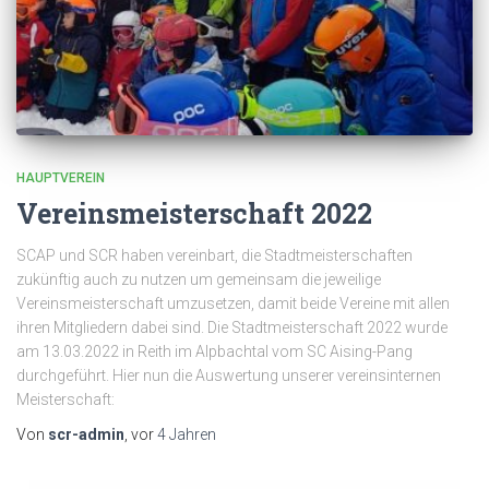
HAUPTVEREIN
Vereinsmeisterschaft 2022
SCAP und SCR haben vereinbart, die Stadtmeisterschaften
zukünftig auch zu nutzen um gemeinsam die jeweilige
Vereinsmeisterschaft umzusetzen, damit beide Vereine mit allen
ihren Mitgliedern dabei sind. Die Stadtmeisterschaft 2022 wurde
am 13.03.2022 in Reith im Alpbachtal vom SC Aising-Pang
durchgeführt. Hier nun die Auswertung unserer vereinsinternen
Meisterschaft:
Von
scr-admin
, vor
4 Jahren