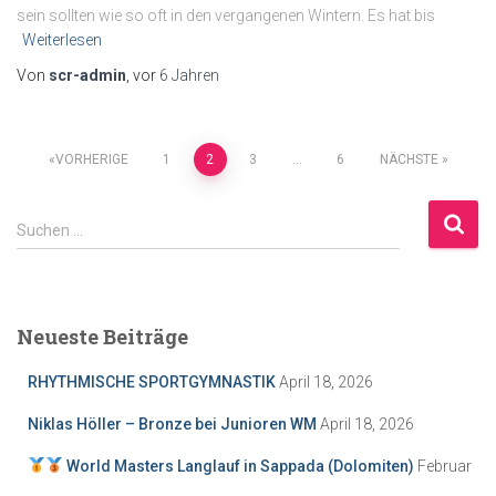
sein sollten wie so oft in den vergangenen Wintern. Es hat bis
Weiterlesen
Von
scr-admin
, vor
6 Jahren
Seitennummerierung
VORHERIGE
1
2
3
…
6
NÄCHSTE
der
S
Suchen …
u
Beiträge
c
h
e
Neueste Beiträge
n
n
RHYTHMISCHE SPORTGYMNASTIK
April 18, 2026
a
c
Niklas Höller – Bronze bei Junioren WM
April 18, 2026
h
:
World Masters Langlauf in Sappada (Dolomiten)
Februar