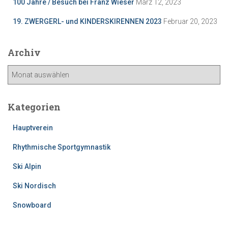
100 Jahre / Besuch bei Franz Wieser
März 12, 2023
19. ZWERGERL- und KINDERSKIRENNEN 2023
Februar 20, 2023
Archiv
A
r
c
h
Kategorien
i
v
Hauptverein
Rhythmische Sportgymnastik
Ski Alpin
Ski Nordisch
Snowboard