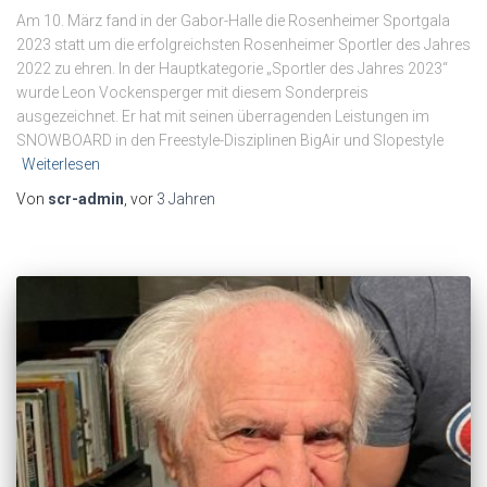
Am 10. März fand in der Gabor-Halle die Rosenheimer Sportgala
2023 statt um die erfolgreichsten Rosenheimer Sportler des Jahres
2022 zu ehren. In der Hauptkategorie „Sportler des Jahres 2023“
wurde Leon Vockensperger mit diesem Sonderpreis
ausgezeichnet. Er hat mit seinen überragenden Leistungen im
SNOWBOARD in den Freestyle-Disziplinen BigAir und Slopestyle
Weiterlesen
Von
scr-admin
, vor
3 Jahren