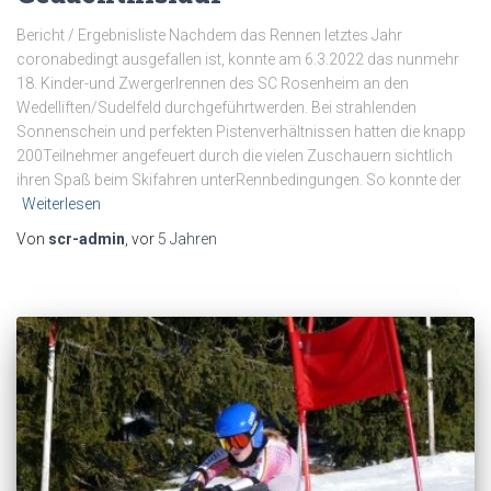
Bericht / Ergebnisliste Nachdem das Rennen letztes Jahr
coronabedingt ausgefallen ist, konnte am 6.3.2022 das nunmehr
18. Kinder-und Zwergerlrennen des SC Rosenheim an den
Wedelliften/Sudelfeld durchgeführtwerden. Bei strahlenden
Sonnenschein und perfekten Pistenverhältnissen hatten die knapp
200Teilnehmer angefeuert durch die vielen Zuschauern sichtlich
ihren Spaß beim Skifahren unterRennbedingungen. So konnte der
Weiterlesen
Von
scr-admin
, vor
5 Jahren