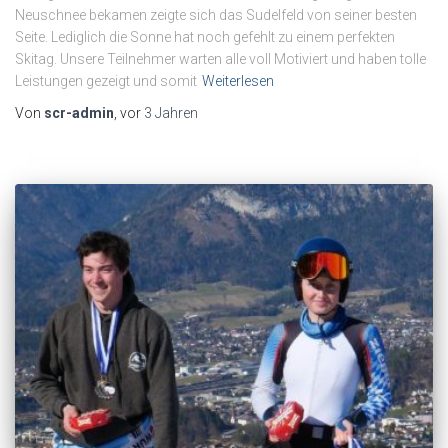
Neuschnee bekamen zeigte sich das Sudelfeld von seiner besten
Seite. Lediglich die Sonne hat noch gefehlt zu einem perfekten
Skitag. Unsere Teilnehmer warten alle voll Motiviert und haben tolle
Leistungen gezeigt und somit
Weiterlesen
Von
scr-admin
, vor
3 Jahren